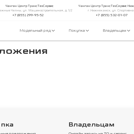
Чанган Центр ТрансТехСервис
Чанган Центр ТрансТехСервис Ни
ежные Челны, ул. Машиностроительная, д. 1/2
г.Нижнекамск, ул. Спортивна
+7 (855) 299-95-52
+7 (855) 532-01-07
Модельный ряд
Покупка
Владельцам
дложения
упка
Владельцам
ьные предложения
Онлайн запись на ТО и сервис