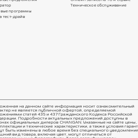
ратор
Техническое обслуживание
вые программы
а тест-драйв
оженная на данном сайте информация носит ознакомительный
актер не является публичной офертой, определяемой
ожениями статей 435 и 437 Гражданского Кодекса Российской
ерации. Подробности актуальных предложений доступны в
онах официальных дилеров CHANGAN. Указанные на сайте цены,
плектации и технические характеристики, а также условия гаран
ут быть изменены в любое время без специального уведомления
шний вид товара, включая цвет, могут отличаться от