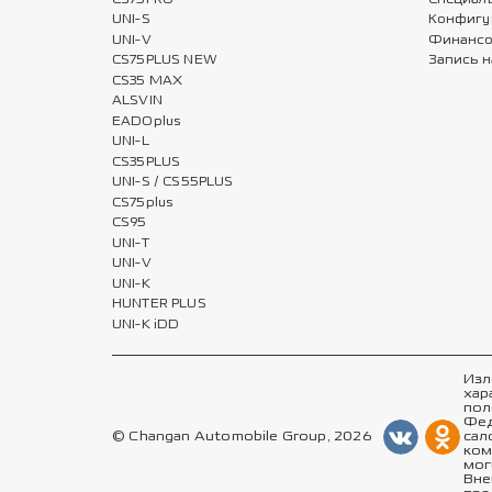
UNI-S
Конфигу
UNI-V
Финансо
CS75PLUS NEW
Запись н
CS35 MAX
ALSVIN
EADOplus
UNI-L
CS35PLUS
UNI-S / CS55PLUS
CS75plus
CS95
UNI-T
UNI-V
UNI-K
HUNTER PLUS
UNI-K iDD
Изл
хар
пол
Фед
© Changan Automobile Group, 2026
сал
ком
мог
Вне