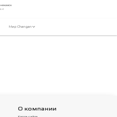
жнекамск
я 4
Мир Changan
О компании
Карта сайта