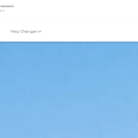
жнекамск
я 4
Мир Changan