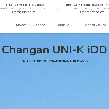
Чанган Центр ТрансТехСервис
Чанган Центр ТрансТехСервис Ни
ежные Челны, ул. Машиностроительная, д. 1/2
г.Нижнекамск, ул. Спортивна
+7 (855) 299-95-52
+7 (855) 532-01-07
Модельный ряд
Покупка
Владельцам
Changan UNI-K iDD
Притяжение индивидуальности