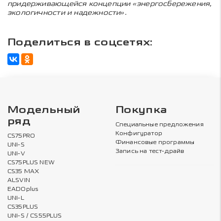
придерживающейся концепции «энергосбережения,
экологичности и надежности».
Поделиться в соцсетях:
Модельный
Покупка
ряд
Специальные предложения
Конфигуратор
CS75PRO
Финансовые программы
UNI-S
Запись на тест-драйв
UNI-V
CS75PLUS NEW
CS35 MAX
ALSVIN
EADOplus
UNI-L
CS35PLUS
UNI-S / CS55PLUS