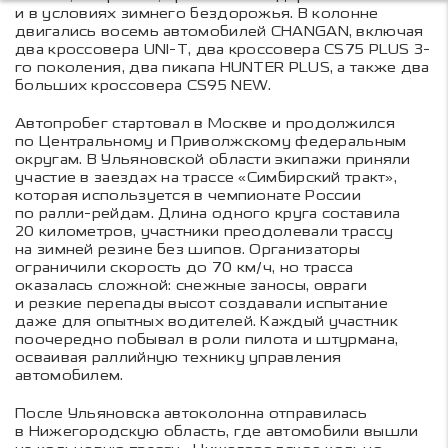
и в условиях зимнего бездорожья. В колонне
двигались восемь автомобилей CHANGAN, включая
два кроссовера UNI-T, два кроссовера CS75 PLUS 3-
го поколения, два пикапа HUNTER PLUS, а также два
больших кроссовера CS95 NEW.
Автопробег стартовал в Москве и продолжился
по Центральному и Приволжскому федеральным
округам. В Ульяновской области экипажи приняли
участие в заездах на трассе «Симбирский тракт»,
которая используется в чемпионате России
по ралли-рейдам. Длина одного круга составила
20 километров, участники преодолевали трассу
на зимней резине без шипов. Организаторы
ограничили скорость до 70 км/ч, но трасса
оказалась сложной: снежные заносы, овраги
и резкие перепады высот создавали испытание
даже для опытных водителей. Каждый участник
поочередно побывал в роли пилота и штурмана,
осваивая раллийную технику управления
автомобилем.
После Ульяновска автоколонна отправилась
в Нижегородскую область, где автомобили вышли