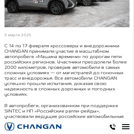
5 марта 2025
С 14 по 17 февраля кроссоверы и внедорожники
CHANGAN принимали участие в масштабном
автопробеге «Машина времени» по дорогам пяти
российских регионов. Участники преодолели более
2000 километров, проверив автомобили в самых
сложных условиях — от магистралей до гоночных
трасс и внедорожья. Все автомобили CHANGAN
успешно прошли испытания, доказав свою
надежность в сложных дорожных и погодных
условиях.
В автопробеге, организованном при поддержке
SINTEC и НП «Российские ралли-рейды»,
участвовали ведущие российские автомобильные
журналисты и блогеры из автомобильной сферы.
Они испытали модели CHANGAN в городском
потоке, на трассах, проселочных дорогах