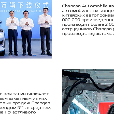
Changan Automobile я
автомобильных концер
китайских автопроизв
000 000 произведенны
производит более 2 00
сотрудников Changan 
производству автомоб
в компании включает
мым заметным из них
ровых продаж Changan
ендом №1 : в среднем,
а 1 счастливого