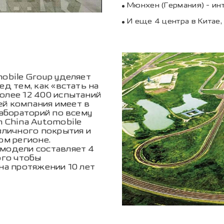
Мюнхен (Германия) - ин
И еще 4 центра в Китае
obile Group уделяет
д тем, как «встать на
олее 12 400 испытаний
лей компания имеет в
лабораторий по всему
 China Automobile
зличного покрытия и
ом регионе.
модели составляет 4
ого чтобы
на протяжении 10 лет