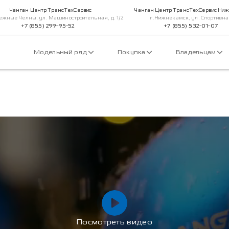
Чанган Центр ТрансТехСервис
Чанган Центр ТрансТехСервис Ни
ежные Челны, ул. Машиностроительная, д. 1/2
г.Нижнекамск, ул. Спортивна
+7 (855) 299-95-52
+7 (855) 532-01-07
Модельный ряд
Покупка
Владельцам
Посмотреть видео