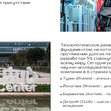
я присутствия
Технологическое разви
фундаментом, на кото
протяжении долгих ле
разработки 5% совоку
всему миру. Сегодня 
научно-исследователь
компании в 6 странах 
Турин (Италия) – ателье
Йокогама (Япония) – ди
Бирмингем (Англия) – т
Детройт (США) – шасси 
вождения