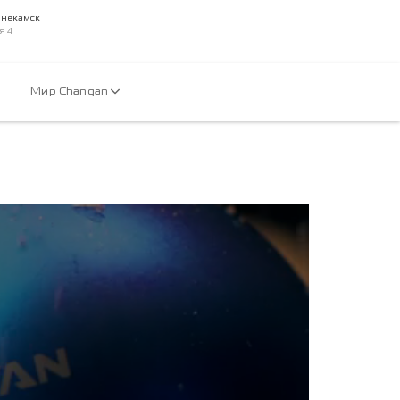
жнекамск
я 4
Мир Changan