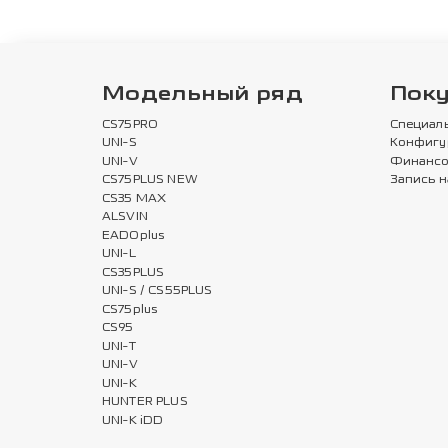
Модельный ряд
Пок
CS75PRO
Специал
UNI-S
Конфигу
UNI-V
Финансо
CS75PLUS NEW
Запись н
CS35 MAX
ALSVIN
EADOplus
UNI-L
CS35PLUS
UNI-S / CS55PLUS
CS75plus
CS95
UNI-T
UNI-V
UNI-K
HUNTER PLUS
UNI-K iDD